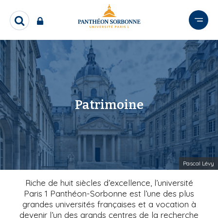
A
l
R
l
e
e
c
r
h
e
a
r
u
c
c
h
o
Patrimoine
e
n
r
t
e
n
u
Pascal Lévy
p
r
Riche de huit siècles d’excellence, l’université
i
Paris 1 Panthéon-Sorbonne est l’une des plus
grandes universités françaises et a vocation à
n
devenir l’un des grands centres de la recherche
c